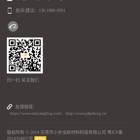
投诉/建议：
130 1868 6991
扫一扫 关注我们
友情链接
https://www.smtyangling.com/
http://www.pfpeking.cn/
版权所有 © 2024 东莞市小亦虫新材料科技有限公司
粤ICP备
2024354957号
51La