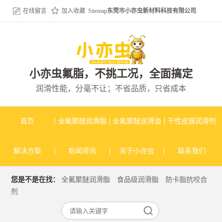
在线留言
加入收藏
Sitemap
东莞市小亦虫新材料科技有限公司
小亦虫氟脂，不挑工况，全面搞定
润滑性能，分毫不让；不省品质，只省成本
首页
全氟聚醚润滑脂
全氟聚醚润滑油
干性皮膜润滑剂
解决方案
新闻资讯
关于小亦虫
联系我们
您是不是在找：
全氟聚醚润滑脂
食品级润滑脂
防卡脂抗咬合
剂