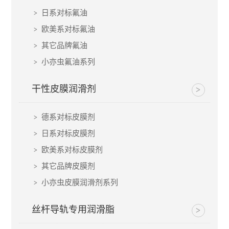
日系对标氟油
欧美系对标氟油
其它品牌氟油
小亦虫氟油系列
干性皮膜润滑剂
德系对标皮膜剂
日系对标皮膜剂
欧美系对标皮膜剂
其它品牌皮膜剂
小亦虫皮膜润滑剂系列
丝杆导轨专用润滑脂