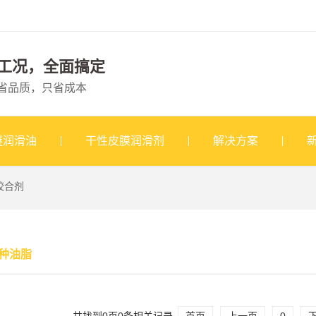
工况，全面搞定
省品质，只省成本
醚润滑油
干性皮膜润滑剂
解决方案
咬合剂
种油脂
共找到
0
页
0
条相关记录
首页
上一页
0